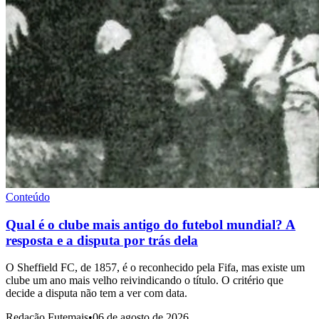
Conteúdo
Qual é o clube mais antigo do futebol mundial? A
resposta e a disputa por trás dela
O Sheffield FC, de 1857, é o reconhecido pela Fifa, mas existe um
clube um ano mais velho reivindicando o título. O critério que
decide a disputa não tem a ver com data.
Redação Futemais
•
06 de agosto de 2026