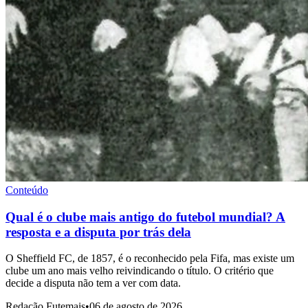
Conteúdo
Qual é o clube mais antigo do futebol mundial? A
resposta e a disputa por trás dela
O Sheffield FC, de 1857, é o reconhecido pela Fifa, mas existe um
clube um ano mais velho reivindicando o título. O critério que
decide a disputa não tem a ver com data.
Redação Futemais
•
06 de agosto de 2026