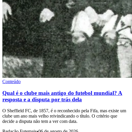
Conteúdo
Qual é o clube mais antigo do futebol mundial? A
resposta e a disputa por trás dela
O Sheffield FC, de 1857, é o reconhecido pela Fifa, mas existe um
clube um ano mais velho reivindicando o título. O critério que
decide a disputa não tem a ver com data.
Redação Futemais
•
06 de agosto de 2026