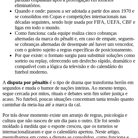
eliminatórios.
Quando e onde: passou a ser adotada a partir dos anos 1970 e
se consolidou em Copas e competições internacionais nas
décadas seguintes, sendo hoje usada por FIFA, UEFA, CBF e
ligas em todo o mundo.
Como funciona: cada equipe realiza cinco cobranças
alternadas da marca do pênalti e, em caso de empate, seguem-
se cobranças alternadas de desempate até haver um vencedor,
com o goleiro sujeito a regras específicas de posicionamento.
Por que existe: o formato surgiu para substituir soluções como
sorteio ou replay, oferecendo um desfecho rápido, dramático e
compatível com a lógica da televisão e do calendário do
futebol moderno.
A
disputa por pênaltis
é o tipo de drama que transforma heróis em
segundos e muda o humor de nações inteiras. Ao mesmo tempo,
segue cercada por mitos, rituais e debates sem fim sobre justiça e
acaso. No futebol, poucas situações concentram tanta tensão quanto
caminhar da meia-lua até a marca da cal.
Por trás desse momento existe um arranjo de regras, psicologia e
cultura que não nasceu de um dia para o outro. Ele foi sendo
moldado à medida que o esporte cresceu, que os torneios se
internacionalizaram e que o calendário apertou. Neste artigo,
mergulhamos em como a disputa se consolidou, como funciona e