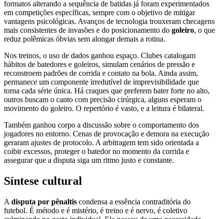
formatos alterando a sequência de batidas já foram experimentados
em competições específicas, sempre com o objetivo de mitigar
vantagens psicológicas. Avanços de tecnologia trouxeram checagens
mais consistentes de invasões e do posicionamento do
goleiro
, o que
reduz polêmicas óbvias sem alongar demais a rotina.
Nos treinos, o uso de dados ganhou espaço. Clubes catalogam
hábitos de batedores e goleiros, simulam cenários de pressão e
reconstroem padrões de corrida e contato na bola. Ainda assim,
permanece um componente irredutível de imprevisibilidade que
torna cada série única. Há craques que preferem bater forte no alto,
outros buscam o canto com precisão cirúrgica, alguns esperam o
movimento do goleiro. O repertório é vasto, e a leitura é bilateral.
Também ganhou corpo a discussão sobre o comportamento dos
jogadores no entorno. Cenas de provocação e demora na execução
geraram ajustes de protocolo. A arbitragem tem sido orientada a
coibir excessos, proteger o batedor no momento da corrida e
assegurar que a disputa siga um ritmo justo e constante.
Síntese cultural
A
disputa por pênaltis
condensa a essência contraditória do
futebol. É método e é mistério, é treino e é nervo, é coletivo