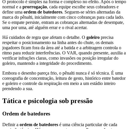
O protocolo é simples na forma e complexo no efeito. Após o tempo
normal e a
prorrogação
, cada equipe escolhe seus cobradores e
define uma
ordem de batedores
. Seguem-se séries alternadas da
marca do pênalti, inicialmente com cinco cobranças para cada lado.
Se o empate persiste, entram as cobranças alternadas de desempate,
uma por uma, até alguém errar e o rival acertar.
Há cuidados de regra que afetam o detalhe. O
goleiro
precisa
respeitar o posicionamento na linha antes do chute, os demais
jogadores ficam fora da área até a batida e a arbitragem controla o
ritmo para reduzir interferências. O VAR, quando presente, auxilia a
verificar infrações claras, como invasões ou posição irregular do
goleiro, mantendo a integridade do procedimento.
Embora o desenho pareça frio, o pênalti nunca é só técnica. É uma
coreografia de concentração, leitura de gesto, histórico entre batedor
e goleiro e controle da respiração em meio a um estádio inteiro
prendendo a sua.
Tática e psicologia sob pressão
Ordem de batedores
Definir a
ordem de batedores
é uma ciência particular de cada