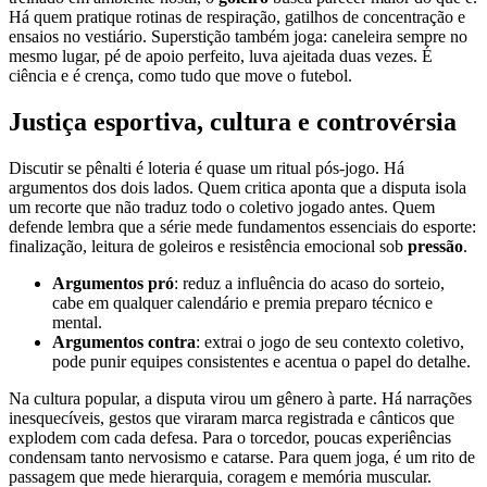
Há quem pratique rotinas de respiração, gatilhos de concentração e
ensaios no vestiário. Superstição também joga: caneleira sempre no
mesmo lugar, pé de apoio perfeito, luva ajeitada duas vezes. É
ciência e é crença, como tudo que move o futebol.
Justiça esportiva, cultura e controvérsia
Discutir se pênalti é loteria é quase um ritual pós-jogo. Há
argumentos dos dois lados. Quem critica aponta que a disputa isola
um recorte que não traduz todo o coletivo jogado antes. Quem
defende lembra que a série mede fundamentos essenciais do esporte:
finalização, leitura de goleiros e resistência emocional sob
pressão
.
Argumentos pró
: reduz a influência do acaso do sorteio,
cabe em qualquer calendário e premia preparo técnico e
mental.
Argumentos contra
: extrai o jogo de seu contexto coletivo,
pode punir equipes consistentes e acentua o papel do detalhe.
Na cultura popular, a disputa virou um gênero à parte. Há narrações
inesquecíveis, gestos que viraram marca registrada e cânticos que
explodem com cada defesa. Para o torcedor, poucas experiências
condensam tanto nervosismo e catarse. Para quem joga, é um rito de
passagem que mede hierarquia, coragem e memória muscular.