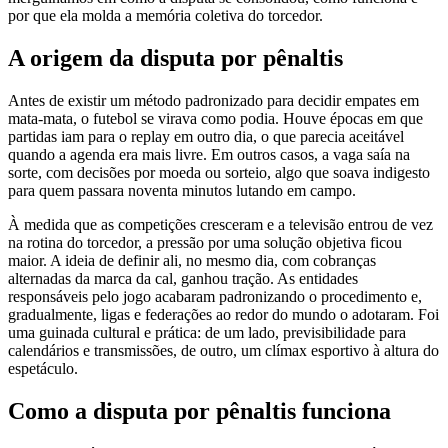
por que ela molda a memória coletiva do torcedor.
A origem da disputa por pênaltis
Antes de existir um método padronizado para decidir empates em
mata-mata, o futebol se virava como podia. Houve épocas em que
partidas iam para o replay em outro dia, o que parecia aceitável
quando a agenda era mais livre. Em outros casos, a vaga saía na
sorte, com decisões por moeda ou sorteio, algo que soava indigesto
para quem passara noventa minutos lutando em campo.
À medida que as competições cresceram e a televisão entrou de vez
na rotina do torcedor, a pressão por uma solução objetiva ficou
maior. A ideia de definir ali, no mesmo dia, com cobranças
alternadas da marca da cal, ganhou tração. As entidades
responsáveis pelo jogo acabaram padronizando o procedimento e,
gradualmente, ligas e federações ao redor do mundo o adotaram. Foi
uma guinada cultural e prática: de um lado, previsibilidade para
calendários e transmissões, de outro, um clímax esportivo à altura do
espetáculo.
Como a disputa por pênaltis funciona