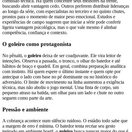
comissão técnica. Há quem concentre seus melhores na frente,
buscando abrir vantagem cedo. Outros preferem distribuir lideranças
ao longo da série, com especialistas no terceiro e no quinto chutes,
prontos para o momento de maior peso emocional. Estudos e
experiências de campo sugerem que iniciar a série pode conferir
ligeira vantagem psicológica, mas o que vale mesmo é alinhar
competência, confiança e contexto.
O goleiro como protagonista
No pênalti, o
goleiro
deixa de ser coadjuvante. Ele vira leitor de
intenções. Observa a passada, o tronco, o olhar do batedor e até
hábitos de braço e quadril. Em geral, combina preparação analítica
com instinto. Há quem espere o último instante e quem opte por
antecipar o lado com base no pé dominante ou no histórico do
adversário. O limite de movimento na linha aumentou a exigência
técnica, mas não aboliu o jogo mental. Uma finta de corpo, um
pequeno atraso na batida, um olhar para um lado e chute no outro
seguem como parte da arte.
Pressão e ambiente
A cobrança acontece num silêncio ruidoso. O estádio todo sabe que
a margem de erro é mínima. O batedor tenta recriar seu gesto
treinado em ambiente hostil, o
goleiro
busca parecer maior do que é.