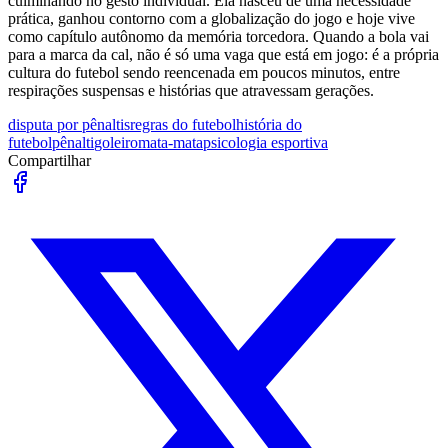
culminando no gesto individual. Ela nasceu de uma necessidade
prática, ganhou contorno com a globalização do jogo e hoje vive
como capítulo autônomo da memória torcedora. Quando a bola vai
para a marca da cal, não é só uma vaga que está em jogo: é a própria
cultura do futebol sendo reencenada em poucos minutos, entre
respirações suspensas e histórias que atravessam gerações.
disputa por pênaltis
regras do futebol
história do
futebol
pênalti
goleiro
mata-mata
psicologia esportiva
Compartilhar