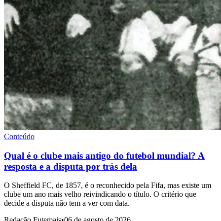
Conteúdo
Qual é o clube mais antigo do futebol mundial? A
resposta e a disputa por trás dela
O Sheffield FC, de 1857, é o reconhecido pela Fifa, mas existe um
clube um ano mais velho reivindicando o título. O critério que
decide a disputa não tem a ver com data.
Redação Futemais
•
06 de agosto de 2026